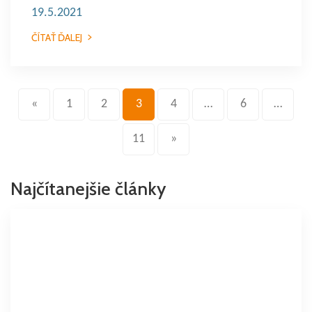
19.5.2021
ČÍTAŤ ĎALEJ
«
1
2
3
4
…
6
…
11
»
Najčítanejšie články