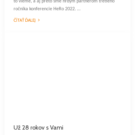
to vieme, a aj preto sme hrdým partnerom tretieho
ročníka konferencie HeRo 2022. …
ČÍTAŤ ĎALEJ
Už 28 rokov s Vami