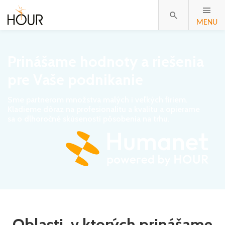
MENU
Prinášame hodnoty a riešenia
pre Vaše podnikanie
Sme partnerom množstva malých i veľkých firiem.
Kladieme dôraz na profesionalitu a kvalitu a opierame
sa o dlhoročné skúsenosti pôsobenia na trhu.
Oblasti, v ktorých prinášame