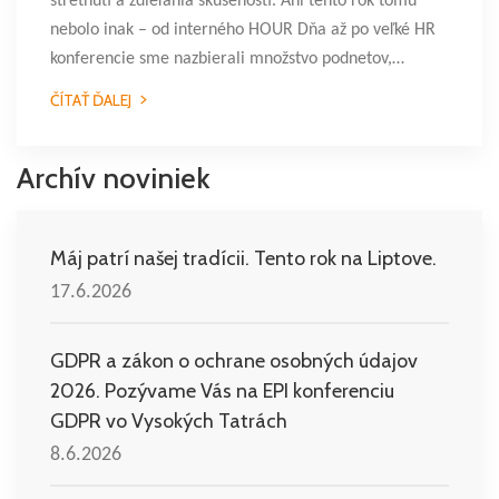
stretnutí a zdieľania skúseností. Ani tento rok tomu
nebolo inak – od interného HOUR Dňa až po veľké HR
konferencie sme nazbierali množstvo podnetov,…
ČÍTAŤ ĎALEJ
Archív noviniek
Máj patrí našej tradícii. Tento rok na Liptove.
17.6.2026
GDPR a zákon o ochrane osobných údajov
2026. Pozývame Vás na EPI konferenciu
GDPR vo Vysokých Tatrách
8.6.2026