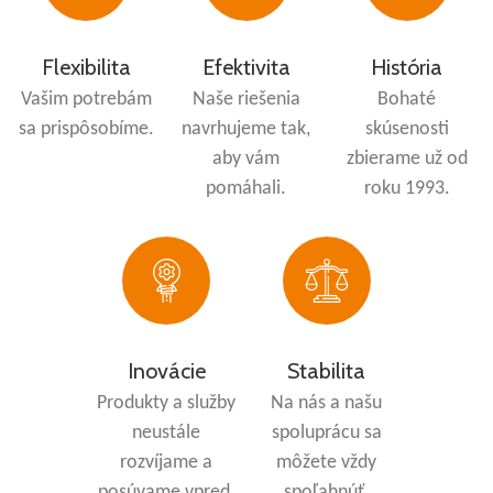
Flexibilita
Efektivita
História
Vašim potrebám
Naše riešenia
Bohaté
sa prispôsobíme.
navrhujeme tak,
skúsenosti
aby vám
zbierame už od
pomáhali.
roku 1993.
Inovácie
Stabilita
Produkty a služby
Na nás a našu
neustále
spoluprácu sa
rozvíjame a
môžete vždy
posúvame vpred.
spoľahnúť.