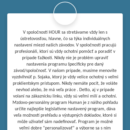
V spoločnosti HOUR sa stretávame vždy len s
ústretovosťou, hlavne, čo sa týka individuálnych
nastavení miezd našich závodov. V spoločnosti pracujú
profesionáli, ktorí sú vždy ochotní pomôcť a poradiť v
prípade ťažkostí. Nikdy nie je problém upraviť
nastavenia programu špecificky pre daný
závod/spoločnosť. V našom prípade, musíme menovite
vyzdvihnúť p. Sojaka, ktorý je vždy velice ochotný s veľmi
proklientskym prístupom. Nikdy nemáte pocit, že voláte
nevhod alebo, že má veľa práce . Detto, aj v prípade
volaní na zákaznícku linku, vždy sú veľmi milí a ochotní.
Mzdovo-personálny program Human je z nášho pohľadu
určite najlepšie legislatívne nastavený program, dáva
veľa možností prehľadu a výstupných dokladov, ktoré si
môže užívateľ sám nadefinovať. Program je možné
veľmi dobre “personalizovať” a výborne sa s ním