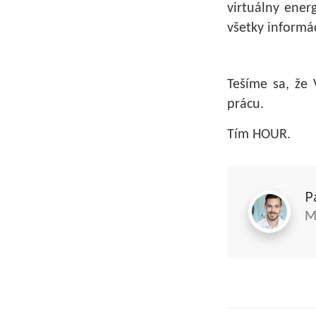
virtuálny ener
všetky informá
Tešíme sa, že
prácu.
Tím HOUR.
P
M