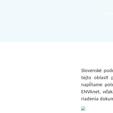
Úvo
Slovenské podn
tejto oblast
napĺňame potr
ENVAnet, vďaka
riadenia dokum