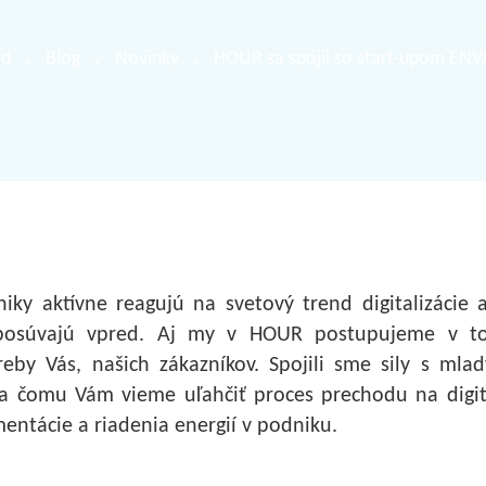
d
Blog
Novinky
HOUR sa spojil so start-upom ENV
iky aktívne reagujú na svetový trend digitalizácie 
i posúvajú vpred. Aj my v HOUR postupujeme v t
eby Vás, našich zákazníkov. Spojili sme sily s mla
 čomu Vám vieme uľahčiť proces prechodu na digita
entácie a riadenia energií v podniku.