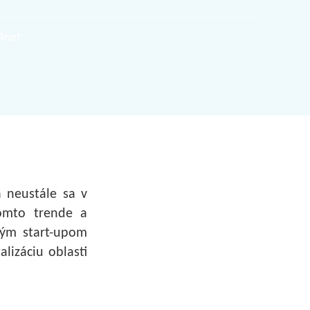
Anet
a neustále sa v
omto trende a
dým start-upom
lizáciu oblasti