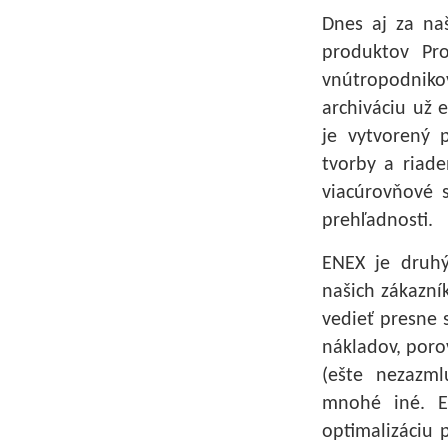
Dnes aj za na
produktov Pr
vnútropodniko
archiváciu už 
je vytvorený p
tvorby a riad
viacúrovňové 
prehľadnosti.
ENEX je druhý
našich zákazn
vedieť presne 
nákladov, poro
(ešte nezazml
mnohé iné. E
optimalizáciu 