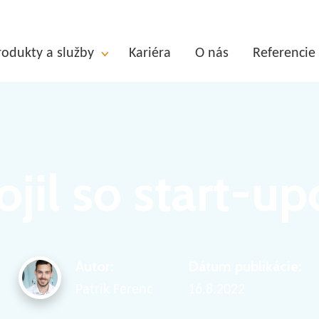
rodukty a služby
Kariéra
O nás
Referencie
jil so start-
Autor:
Dátum publikácie:
Patrik Ferenc
16.8.2022