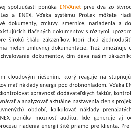
šej spoluúčasti ponúka
ENVAnet
prvé dva zo štyro
oLex a ENEX. Vďaka systému ProLex môžete riadi
vé dokumenty, zmluvy, smernice, nariadenia a do
existujúcich tlačených dokumentov s rôznymi upozor
re širokú škálu zákazníkov, ktorí chcú zjednoduši
enia nielen zmluvnej dokumentácie. Tiež umožňuje 
schvaľovanie dokumentov, čím dáva našim zákazník
m cloudovým riešením, ktorý reaguje na stupňuj
íkov mať náklady energii pod drobnohľadom. Vďaka E
skontrolovať správnosť dodávateľských faktúr, kontrol
vnávať a analyzovať aktuálne nastavenia cien s proje
uvnených) období, kalkulovať náklady prenajatýc
NEX ponúka možnosť auditu, kde generuje aj o
procesu riadenia energií šité priamo pre klienta. Pr