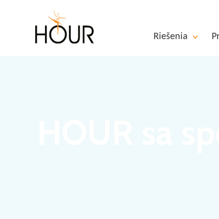
Riešenia
P
HOUR sa spo