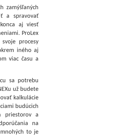
ch zamýšľaných
ť a spravovať
konca aj viesť
neniami. ProLex
ť svoje procesy
okrem iného aj
om viac času a
úcu sa potrebu
NEXu už budete
ovať kalkulácie
kciami budúcich
h priestorov a
dporúčania na
e mnohých to je