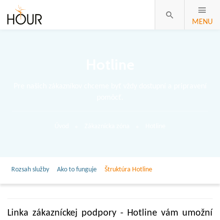
MENU
Hotline
Pre našich zákazníkov chceme byť vždy dostupní a pripravení
pomôcť.
Úvod
Zákaznícka zóna
Hotline
Rozsah služby
Ako to funguje
Štruktúra Hotline
Linka zákazníckej podpory - Hotline vám umožní