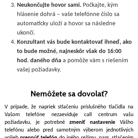
Neukončujte hovor sami.
Počkajte, kým
hlásenie dohrá – vaše telefónne číslo sa
automaticky uloží a hovor sa následne
ukončí.
Konzultant vás bude kontaktovať ihneď, ako
to bude možné, najneskôr však do 16:00
hod. daného dňa
a pomôže vám s riešením
vašej požiadavky.
Nemôžete sa dovolať?
V prípade, že napriek stlačeniu príslušného tlačidla na
Vašom telefóne nezaeviduje call centrum vašu
požiadavku, je potrebné
zmeniť nastavenie
Vášho
telefónu alebo pred samotným výberom jednotlivých
volieb
prepnúť telefón
do iného režimu, napr. stlačením