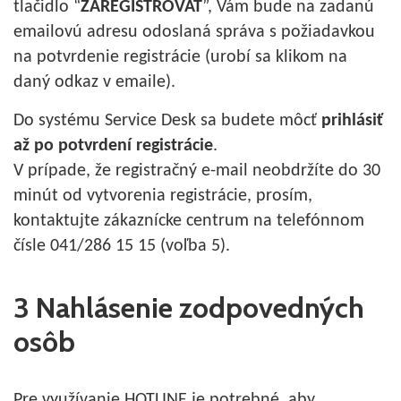
tlačidlo “
ZAREGISTROVAŤ
”, Vám bude na zadanú
emailovú adresu odoslaná správa s požiadavkou
na potvrdenie registrácie (urobí sa klikom na
daný odkaz v emaile).
Do systému Service Desk sa budete môcť
prihlásiť
až po potvrdení registrácie
.
V prípade, že registračný e-mail neobdržíte do 30
minút od vytvorenia registrácie, prosím,
kontaktujte zákaznícke centrum na telefónnom
čísle 041/286 15 15 (voľba 5).
3 Nahlásenie zodpovedných
osôb
Pre využívanie HOTLINE je potrebné, aby