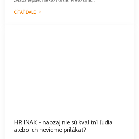
zvláda lepšie, niekto horšie. Preto sme…
ČÍTAŤ ĎALEJ
HR INAK - naozaj nie sú kvalitní ľudia
alebo ich nevieme prilákať?