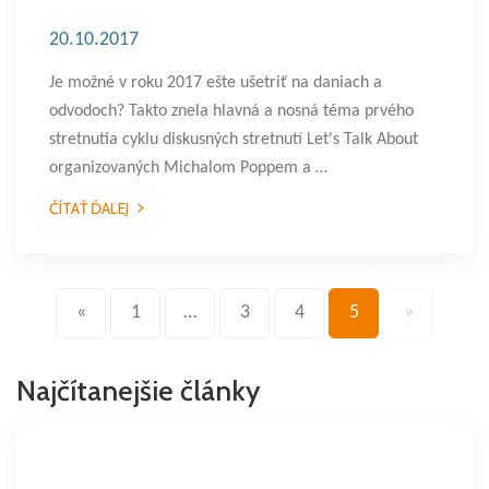
20.10.2017
Je možné v roku 2017 ešte ušetriť na daniach a
odvodoch? Takto znela hlavná a nosná téma prvého
stretnutia cyklu diskusných stretnutí Let's Talk About
organizovaných Michalom Poppem a …
ČÍTAŤ ĎALEJ
«
1
…
3
4
5
»
Najčítanejšie články