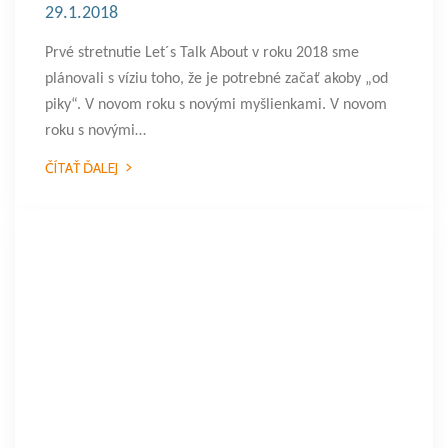
29.1.2018
Prvé stretnutie Let´s Talk About v roku 2018 sme
plánovali s víziu toho, že je potrebné začať akoby „od
piky“. V novom roku s novými myšlienkami. V novom
roku s novými…
ČÍTAŤ ĎALEJ