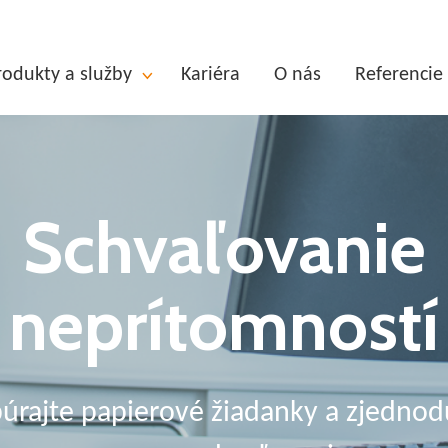
rodukty a služby
Kariéra
O nás
Referencie
Schvaľovanie
neprítomností
úrajte papierové žiadanky a zjednod