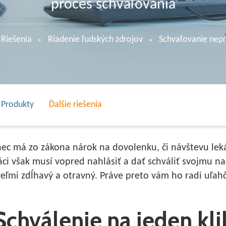
proces schvaľovania
Riešenia
Riadenie ľudských zdrojov
Schvaľovanie nepr
Produkty
Ďalšie riešenia
c má zo zákona nárok na dovolenku, či návštevu lek
ci však musí vopred nahlásiť a dať schváliť svojmu 
eľmi zdĺhavý a otravný. Práve preto vám ho radi uľ
Schválenie na jeden kli