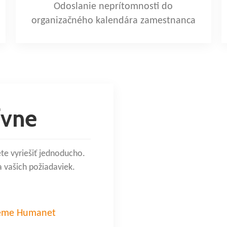
Odoslanie neprítomnosti do
organizačného kalendára zamestnanca
ívne
e vyriešiť jednoducho.
a vašich požiadaviek.
stéme Humanet