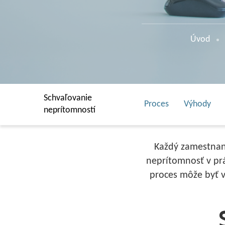
Úvod
Schvaľovanie
Proces
Výhody
neprítomností
Každý zamestnane
neprítomnosť v prá
proces môže byť v