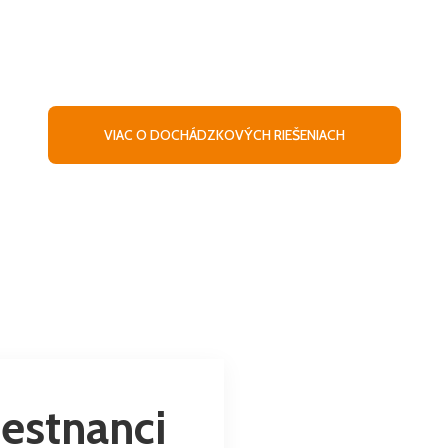
dchody, či prerušenia v práci sú záležitosť
delne evidovať. Využite riešenia, ktoré v
s dochádzkou a ušetria vám čas i vynaložen
VIAC O DOCHÁDZKOVÝCH RIEŠENIACH
mestnanci