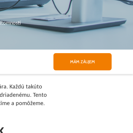
ítomností
MÁM ZÁUJEM
ára. Každú takúto
nadriadenému. Tento
ahčíme a pomôžeme.
k