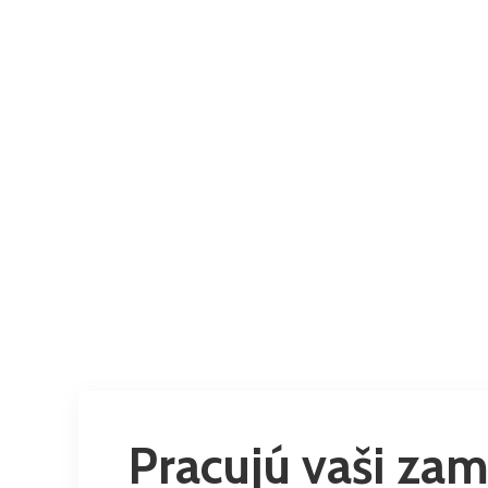
Príchody, o
potrebné pravi
starostí 
Pracujú vaši za