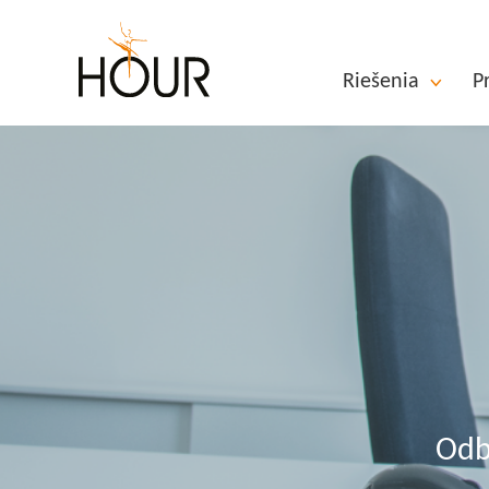
Riešenia
P
Odb