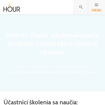
MENU
Human Klasik zdokonaľovacie
školenie: Univerzálne tlačové
výstupy
Úvod
Zákaznícka zóna
Školenia a webináre
Human Klasik zdokonaľovacie školenie: Univerzálne tlačové výstupy
Účastníci školenia sa naučia: