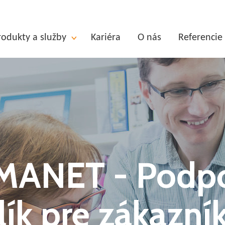
rodukty a služby
Kariéra
O nás
Referencie
ANET - Podp
lík pre zákazní