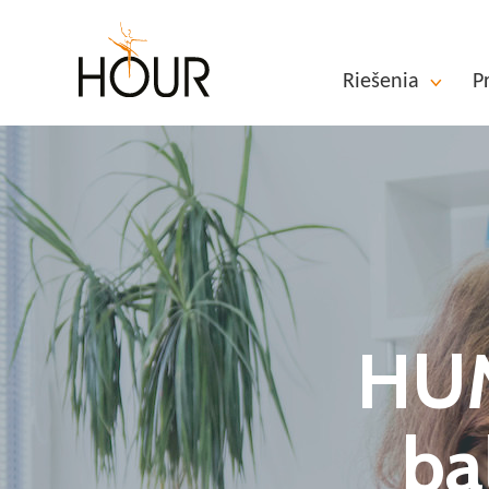
Riešenia
P
HUM
ba