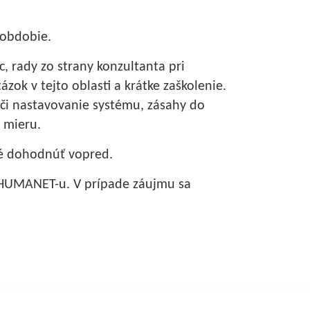
 obdobie.
, rady zo strany konzultanta pri
ok v tejto oblasti a krátke zaškolenie.
a či nastavovanie systému, zásahy do
 mieru.
né dohodnúť vopred.
v HUMANET-u. V prípade záujmu sa