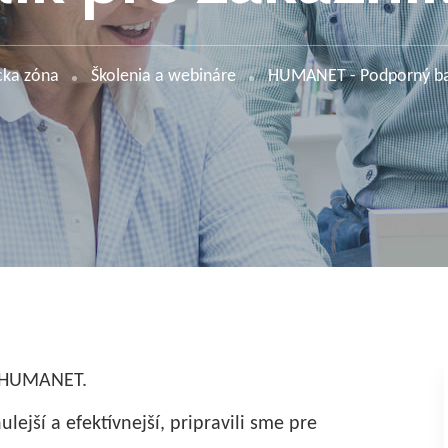
cka zóna
Školenia a webináre
HUMANET - Podporný bal
m HUMANET.
ejší a efektívnejší, pripravili sme pre