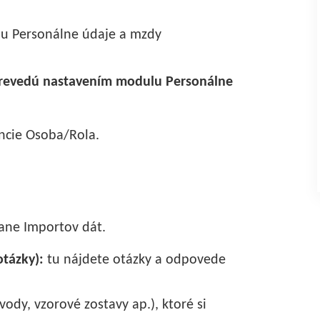
lu Personálne údaje a mzdy
prevedú nastavením modulu Personálne
cie Osoba/Rola.
ne Importov dát.
otázky):
tu nájdete otázky a odpovede
dy, vzorové zostavy ap.), ktoré si