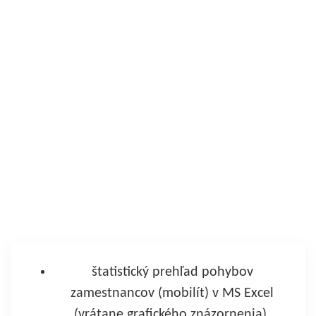
štatistický prehľad pohybov
zamestnancov (mobilít) v MS Excel
(vrátane grafického znázornenia),