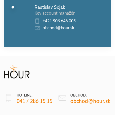
Rastislav Sojak
Key account manažér
+421 908 646 005
obchod@hour.sk
HOTLINE:
OBCHOD:
041 / 286 15 15
obchod@hour.sk