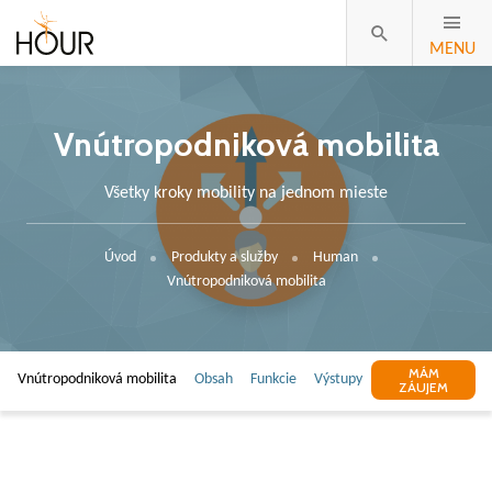
MENU
Vnútropodniková mobilita
Všetky kroky mobility na jednom mieste
Úvod
Produkty a služby
Human
Vnútropodniková mobilita
MÁM
Vnútropodniková mobilita
Obsah
Funkcie
Výstupy
ZÁUJEM