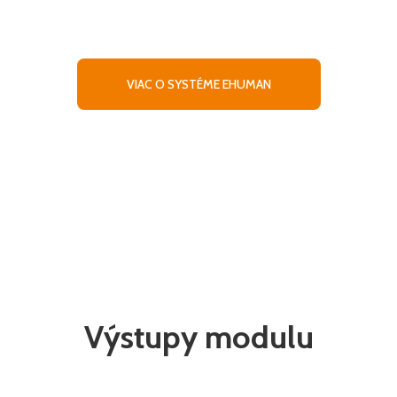
Interaktívny online prístup k potrebným firemným
údajom a dochádzke
VIAC O SYSTÉME EHUMAN
Výstupy modulu