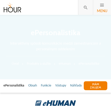
MENU
ePersonalistika
Interaktívny spôsob komunikácie medzi zamestnancom a
personálnym oddelením
Úvod
Produkty a služby
eHuman
ePersonalistika
MÁM
ePersonalistika
Obsah
Funkcie
Výstupy
Náhľady
ZÁUJEM