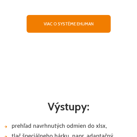
údajom a dochádzke
VIAC O SYSTÉME EHUMAN
Výstupy:
prehľad navrhnutých odmien do xlsx,
tlač špeciálneho hárku, napr. adaptačný