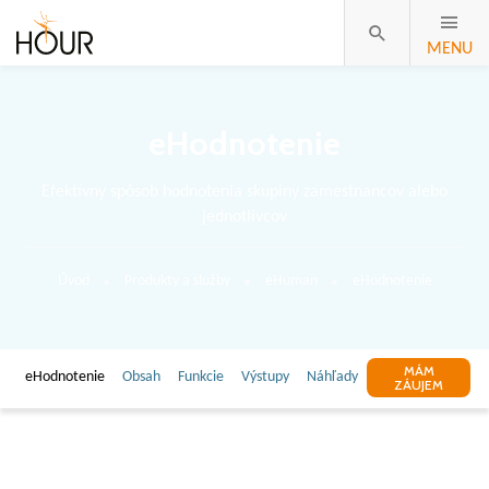
MENU
eHodnotenie
Efektívny spôsob hodnotenia skupiny zamestnancov alebo
jednotlivcov
Úvod
Produkty a služby
eHuman
eHodnotenie
MÁM
eHodnotenie
Obsah
Funkcie
Výstupy
Náhľady
ZÁUJEM