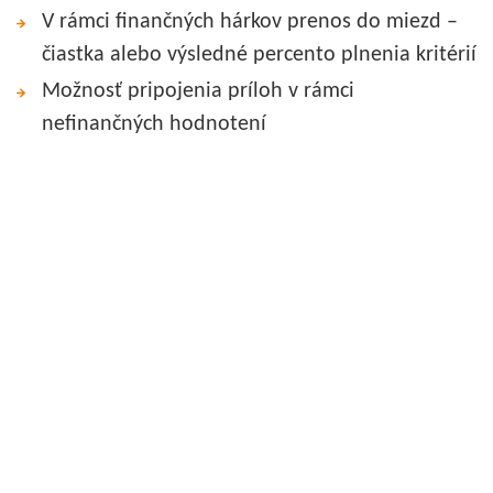
V rámci finančných hárkov prenos do miezd –
čiastka alebo výsledné percento plnenia kritérií
Možnosť pripojenia príloh v rámci
nefinančných hodnotení
Personálny systém eHuman
Interaktívny online prístup k potrebným firemným