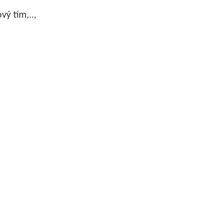
vý tím,..,
man