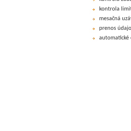
kontrola limi
mesačná uzáv
prenos údajo
automatické e
Pe