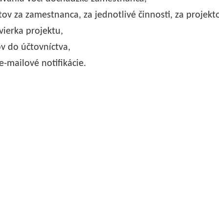
tov za zamestnanca, za jednotlivé činnosti, za projekto
ierka projektu,
v do účtovníctva,
-mailové notifikácie.
rsonálny systém eHu