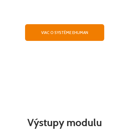
online prístup k potrebným firemným údaj
VIAC O SYSTÉME EHUMAN
Výstupy modulu