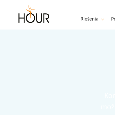
Riešenia
P
Kom
možn