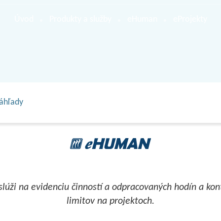
Úvod
Produkty a služby
eHuman
eProjekty
áhľady
lúži na evidenciu činností a odpracovaných hodín a ko
limitov na projektoch.