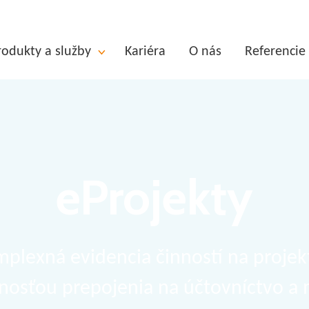
rodukty a služby
Kariéra
O nás
Referencie
eProjekty
plexná evidencia činností na projek
osťou prepojenia na účtovníctvo a