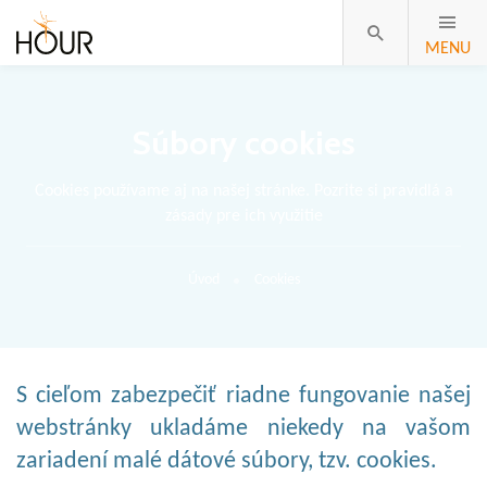
MENU
Súbory cookies
Cookies používame aj na našej stránke. Pozrite si pravidlá a
zásady pre ich využitie
Úvod
Cookies
S cieľom zabezpečiť riadne fungovanie našej
webstránky ukladáme niekedy na vašom
zariadení malé dátové súbory, tzv. cookies.