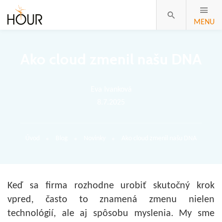
MENU
Ako cloud zmenil našu DNA
Eva Ivanková
8.7.2025
Úvod
Blog
Novinky
Ako cloud zmenil našu DNA
Keď sa firma rozhodne urobiť skutočný krok
vpred, často to znamená zmenu nielen
technológií, ale aj spôsobu myslenia. My sme