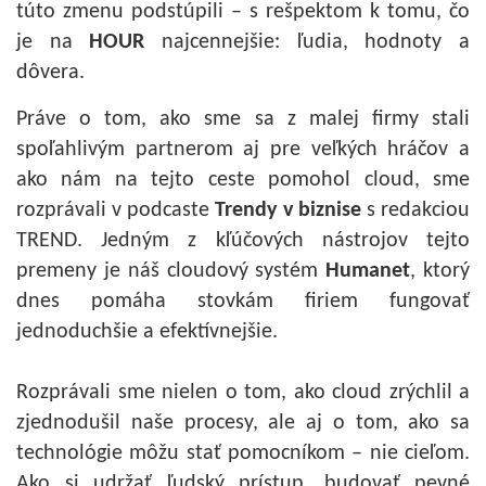
túto zmenu podstúpili – s rešpektom k tomu, čo
je na
HOUR
najcennejšie: ľudia, hodnoty a
dôvera.
Práve o tom, ako sme sa z malej firmy stali
spoľahlivým partnerom aj pre veľkých hráčov a
ako nám na tejto ceste pomohol cloud, sme
rozprávali v podcaste
Trendy v biznise
s redakciou
TREND. Jedným z kľúčových nástrojov tejto
premeny je náš cloudový systém
Humanet
, ktorý
dnes pomáha stovkám firiem fungovať
jednoduchšie a efektívnejšie.
Rozprávali sme nielen o tom, ako cloud zrýchlil a
zjednodušil naše procesy, ale aj o tom, ako sa
technológie môžu stať pomocníkom – nie cieľom.
Ako si udržať ľudský prístup, budovať pevné