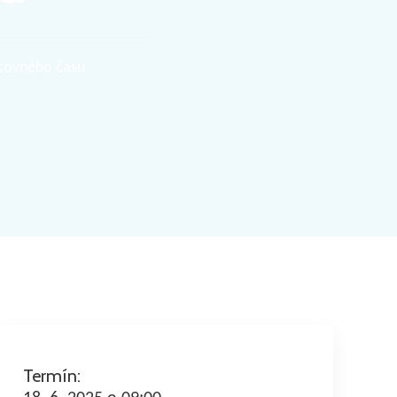
covného času
Termín: