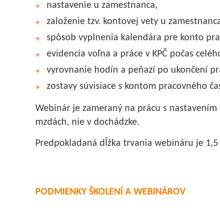
nastavenie u zamestnanca,
založenie tzv. kontovej vety u zamestnanc
spôsob vyplnenia kalendára pre konto pr
evidencia voľna a práce v KPČ počas celéh
vyrovnanie hodín a peňazí po ukončení pr
zostavy súvisiace s kontom pracovného ča
Webinár je zameraný na prácu s nastavením 
mzdách, nie v dochádzke.
Predpokladaná dĺžka trvania webináru je 1,5
PODMIENKY ŠKOLENÍ A WEBINÁROV