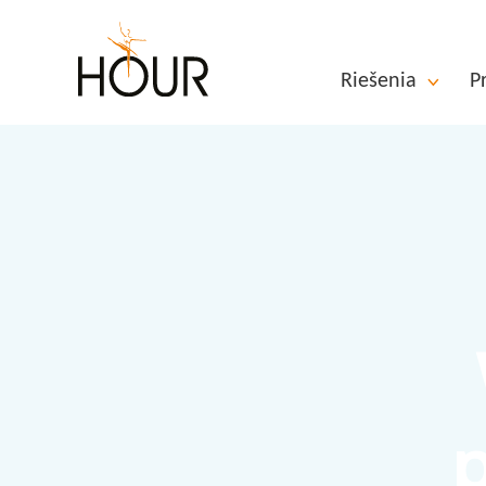
Riešenia
P