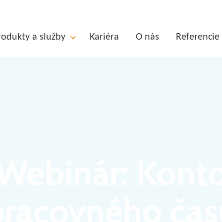
rodukty a služby
Kariéra
O nás
Referencie
Webinár: Kont
pracovného čas