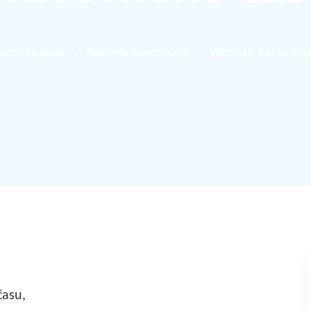
aznícka zóna
Školenia a webináre
Webinár: Konto pra
času,