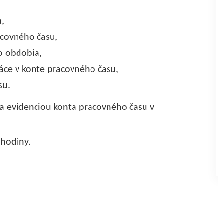
a,
acovného času,
o obdobia,
áce v konte pracovného času,
su.
a evidenciou konta pracovného času v
 hodiny.