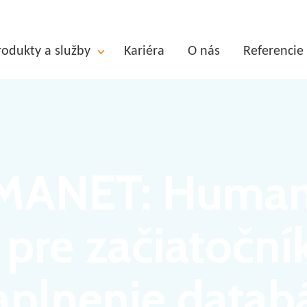
rodukty a služby
Kariéra
O nás
Referencie
ANET: Human
 pre začiatočník
aplnenie datab