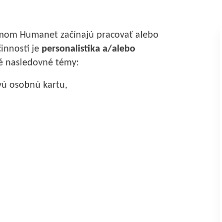
témom Humanet začínajú pracovať alebo
innosti je
personalistika a/alebo
é nasledovné témy:
vú osobnú kartu,