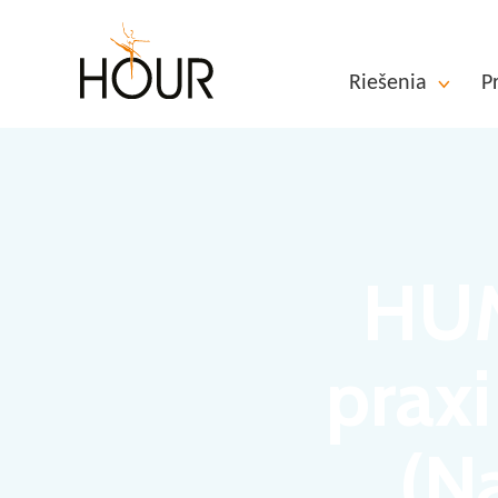
Riešenia
P
HUM
praxi
(N