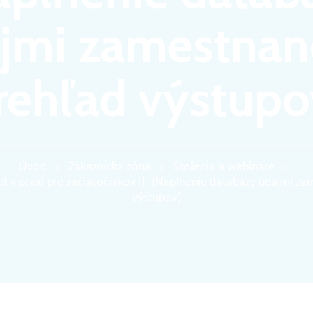
jmi zamestnan
rehľad výstupo
Úvod
Zákaznícka zóna
Školenia a webináre
 praxi pre začiatočníkov II. (Naplnenie databázy údajmi za
výstupov)