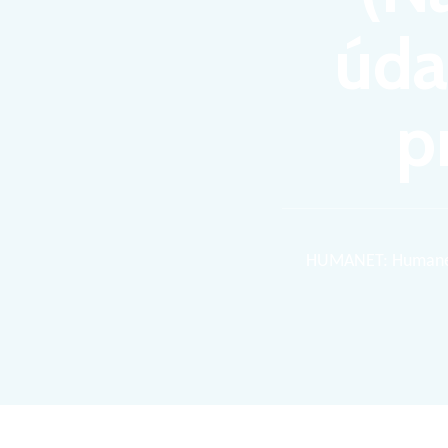
úda
p
HUMANET: Humanet v