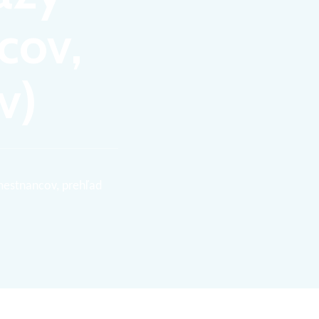
cov,
v)
mestnancov, prehľad