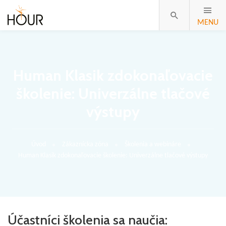
MENU
Human Klasik zdokonaľovacie
školenie: Univerzálne tlačové
výstupy
Úvod
Zákaznícka zóna
Školenia a webináre
Human Klasik zdokonaľovacie školenie: Univerzálne tlačové výstupy
Účastníci školenia sa naučia: