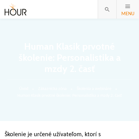
MENU
Human Klasik prvotné
školenie: Personalistika a
mzdy 2. časť
Úvod
Zákaznícka zóna
Školenia a webináre
Human Klasik prvotné školenie: Personalistika a mzdy 2. časť
Školenie je určené užívateľom, ktorí s