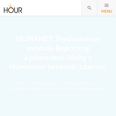
MENU
HUMANET: Predstavenie
modulu Reporting
a plánované úlohy v
Humanete (webinár zdarma)
Úvod
Zákaznícka zóna
Školenia a webináre
HUMANET: Predstavenie modulu Reporting a plánované úlohy v
Humanete (webinár zdarma)