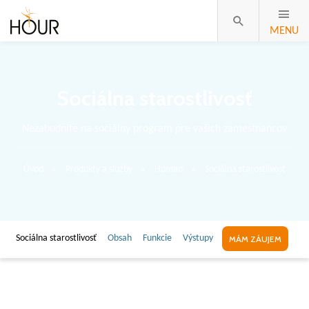
MENU
Sociálna starostlivosť
Nezabudnite na sociálny program pre vašich zamestnancov
Úvod
Produkty a služby
Human
Sociálna starostlivosť
Sociálna starostlivosť
Obsah
Funkcie
Výstupy
MÁM ZÁUJEM