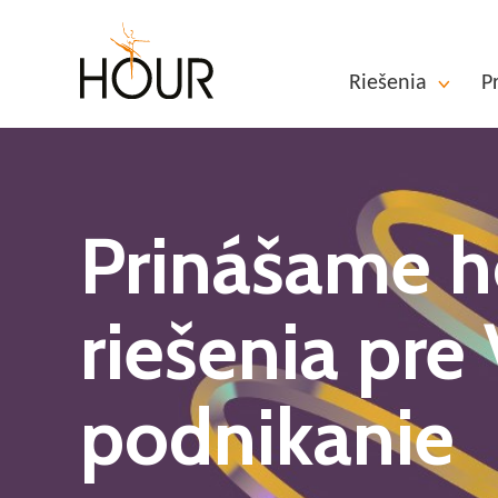
Riešenia
P
Prinášame h
riešenia pre
podnikanie