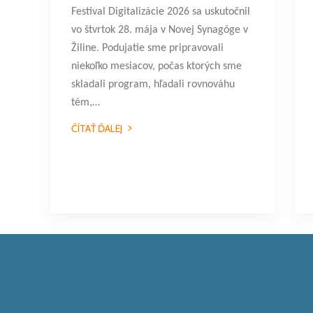
Festival Digitalizácie 2026 sa uskutočnil
vo štvrtok 28. mája v Novej Synagóge v
Žiline. Podujatie sme pripravovali
niekoľko mesiacov, počas ktorých sme
skladali program, hľadali rovnováhu
tém,…
ČÍTAŤ ĎALEJ