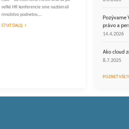
veľké HR konferencie sme nazbierali
množstvo podnetov,…
Pozývame Vá
právo a per
ČÍTAŤ ĎALEJ
14.4.2026
Ako cloud 
8.7.2025
POZRIEŤ VŠET