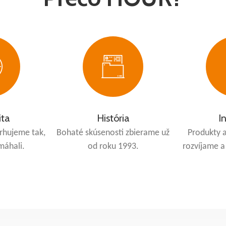
ita
História
I
rhujeme tak,
Bohaté skúsenosti zbierame už
Produkty a
máhali.
od roku 1993.
rozvíjame 