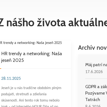
Z nášho života aktuáln
Archív nov
HR trendy a networking: Naša
jeseň 2025
Máj patrí na
17.6.2026
28.11.2025
GDPR a zák
Jeseň je u nás tradične obdobím plným
Pozývame V
podujatí, stretnutí a zdieľania
Tatrách
skúseností. Ani tento rok tomu nebolo
8.6.2026
inak – od interného HOUR Dňa až po