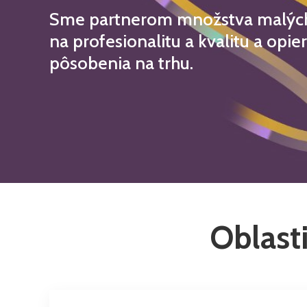
Sme partnerom množstva malých i
na profesionalitu a kvalitu a opi
pôsobenia na trhu.
Oblasti